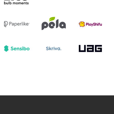
stys
Tietosuojakäytäntö
Kilpailuolosuhteet