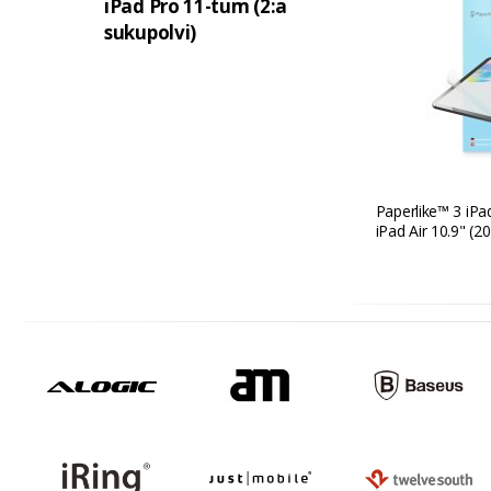
iPad Pro 11-tum (2:a
sukupolvi)
Paperlike™ 3 iPa
iPad Air 10.9" (2