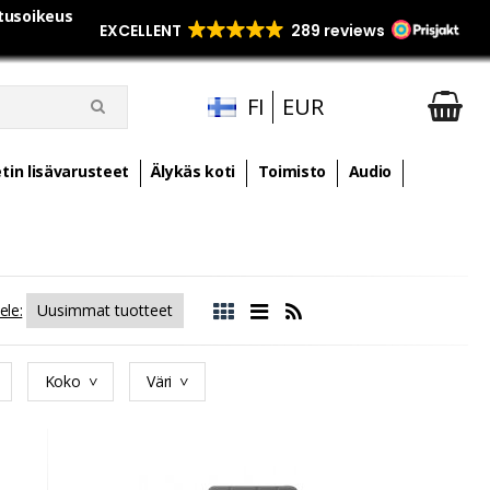
utusoikeus
FI
EUR
tin lisävarusteet
Älykäs koti
Toimisto
Audio
ele:
Koko
Väri