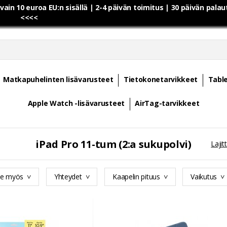
 vain 10 euroa EU:n sisällä | 2-4 päivän toimitus | 30 päivän pala
<<<<
Matkapuhelinten lisävarusteet
Tietokonetarvikkeet
Table
Apple Watch -lisävarusteet
AirTag-tarvikkeet
iPad Pro 11-tum (2:a sukupolvi)
Lajitt
ee myös
Yhteydet
Kaapelin pituus
Vaikutus