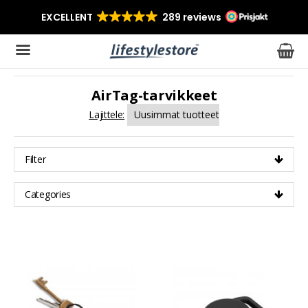
AirTag-tarvikkeet
Tuote on lisätty ostoskoriin
Lajittele:
Filter
Categories