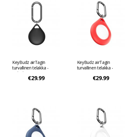
KeyBudz airTagin
KeyBudz airTagin
turvallinen telakka -
turvallinen telakka -
Koboltinmusta
Punainen väri
€29.99
€29.99