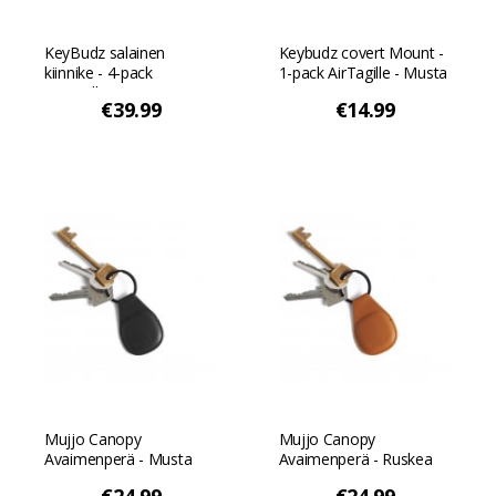
KeyBudz salainen
Keybudz covert Mount -
kiinnike - 4-pack
1-pack AirTagille - Musta
AirTagille - Musta
€39.99
€14.99
Mujjo Canopy
Mujjo Canopy
Avaimenperä - Musta
Avaimenperä - Ruskea