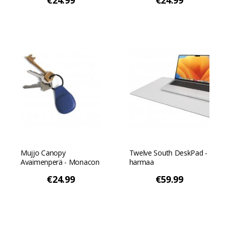
€24.99
€24.99
Mujjo Canopy
Twelve South DeskPad -
Avaimenperä - Monacon
harmaa
sininen
€24.99
€59.99