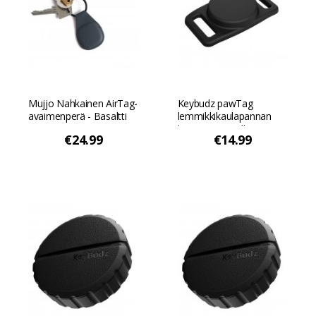
Mujjo Nahkainen AirTag-
Keybudz pawTag
avaimenperä - Basaltti
lemmikkikaulapannan
kiinnitys Airtagille - Musta
€24.99
€14.99