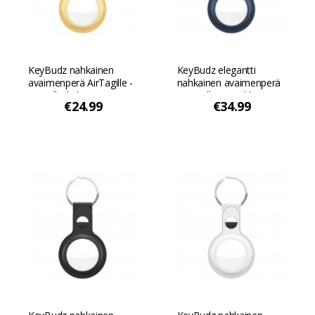
KeyBudz nahkainen
KeyBudz elegantti
avaimenperä AirTagille -
nahkainen avaimenperä
Pastellin keltainen
AirTagille - 2-pakkaus -
€24.99
€34.99
Koboltin sininen Koboltin
sininen