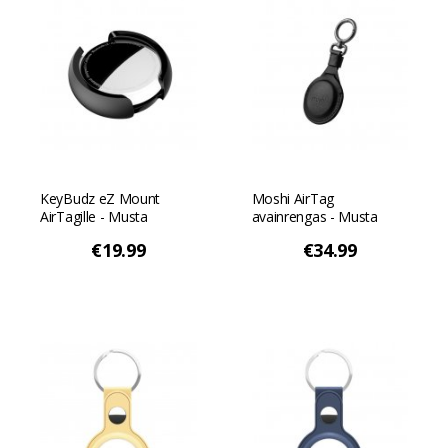
KeyBudz eZ Mount
Moshi AirTag
AirTagille - Musta
avainrengas - Musta
€19.99
€34.99