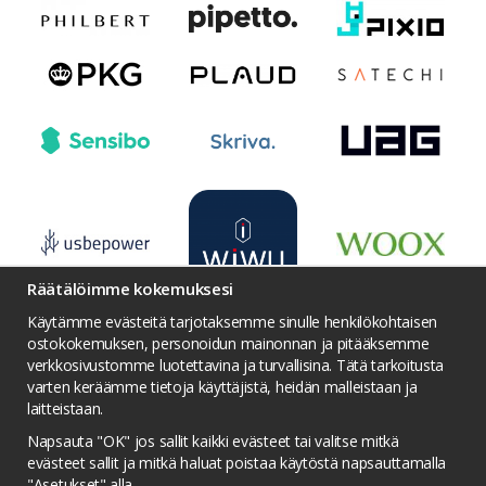
Räätälöimme kokemuksesi
Käytämme evästeitä tarjotaksemme sinulle henkilökohtaisen
ostokokemuksen, personoidun mainonnan ja pitääksemme
verkkosivustomme luotettavina ja turvallisina. Tätä tarkoitusta
varten keräämme tietoja käyttäjistä, heidän malleistaan ​​ja
Ehdot
Yhteydenotto
Facebook
laitteistaan.
Twitter
YouTube
Pinterest
Instagram
Napsauta "OK" jos sallit kaikki evästeet tai valitse mitkä
Palkintojen metsästys
Tietosuojakäytäntö
evästeet sallit ja mitkä haluat poistaa käytöstä napsauttamalla
"Asetukset" alla.