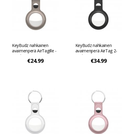
KeyBudz nahkainen
KeyBudz nahkainen
avaimenperä AirTagille -
avaimenperä AirTag 2-
Sand Beige
packiin - Musta
€24.99
€34.99