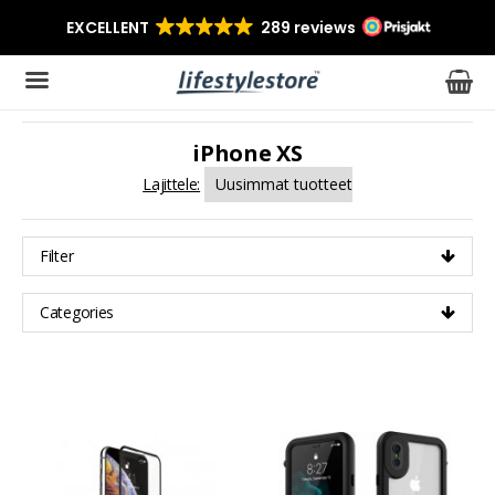
iPhone XS
Tuote on lisätty ostoskoriin
Lajittele:
Filter
Categories