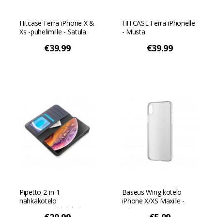
Hitcase Ferra iPhone X &
HITCASE Ferra iPhonelle
Xs -puhelimille - Satula
- Musta
€39.99
€39.99
Pipetto 2-in-1
Baseus Wing kotelo
nahkakotelo
iPhone X/XS Maxille -
magneettisella foliolla
Valkoinen