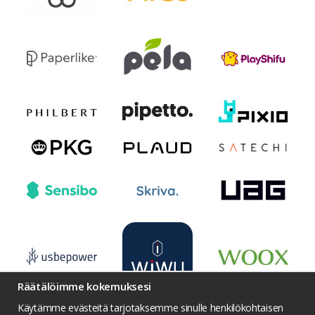
Räätälöimme kokemuksesi
Käytämme evästeitä tarjotaksemme sinulle henkilökohtaisen