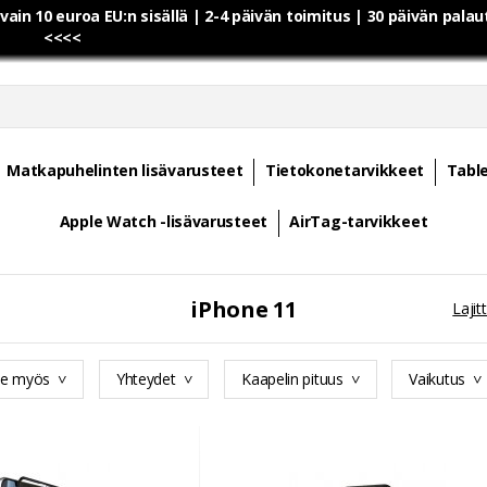
 vain 10 euroa EU:n sisällä | 2-4 päivän toimitus | 30 päivän pala
<<<<
Matkapuhelinten lisävarusteet
Tietokonetarvikkeet
Table
Apple Watch -lisävarusteet
AirTag-tarvikkeet
iPhone 11
Lajitt
ee myös
Yhteydet
Kaapelin pituus
Vaikutus