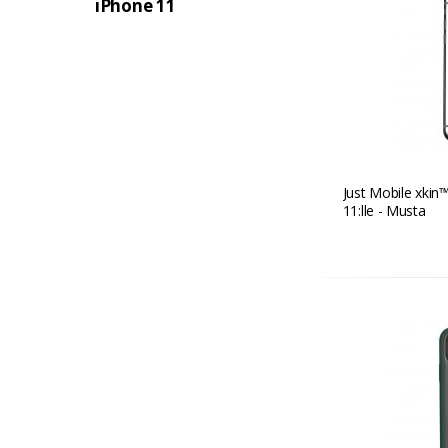
iPhone 11
Just Mobile xkin™
11:lle - Musta