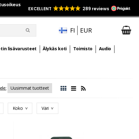
utusoikeus
FI
EUR
tin lisävarusteet
Älykäs koti
Toimisto
Audio
ele:
Koko
Väri