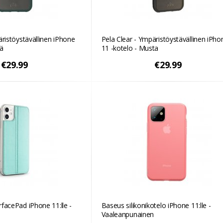
äristöystävällinen iPhone
Pela Clear - Ympäristöystävällinen iPho
eä
11 -kotelo - Musta
€29.99
€29.99
facePad iPhone 11:lle -
Baseus silikonikotelo iPhone 11:lle -
Vaaleanpunainen