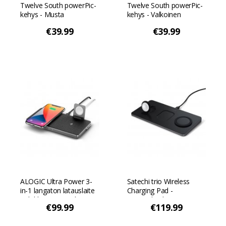
Twelve South powerPic-
Twelve South powerPic-
kehys - Musta
kehys - Valkoinen
€39.99
€39.99
ALOGIC Ultra Power 3-
Satechi trio Wireless
in-1 langaton latauslaite
Charging Pad -
Telakka - Avaruuden
Avaruuden harmaa
€99.99
€119.99
harmaa