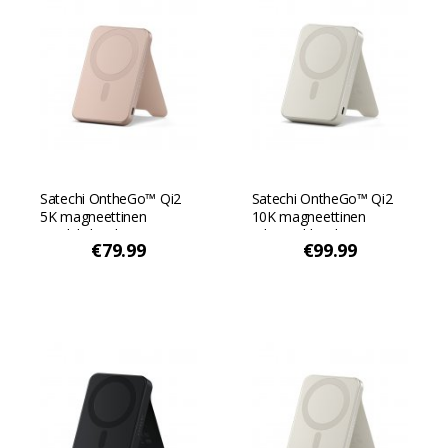
Satechi OntheGo™ Qi2
Satechi OntheGo™ Qi2
5K magneettinen
10K magneettinen
virtalähde jalustan
tehopankki jalustan
€79.99
€99.99
kanssa - Aavikon
kanssa - Hiekka
vaaleanpunainen