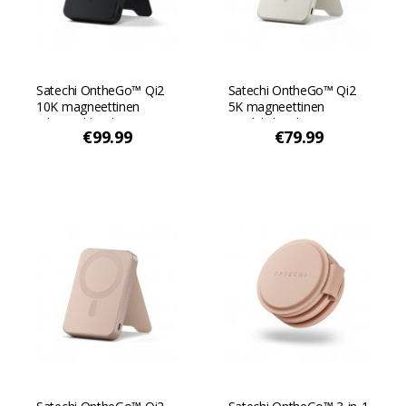
Satechi OntheGo™ Qi2
Satechi OntheGo™ Qi2
10K magneettinen
5K magneettinen
tehopankki jalustan
virtalähde jalustan
€99.99
€79.99
kanssa - Musta
kanssa - Hiekka