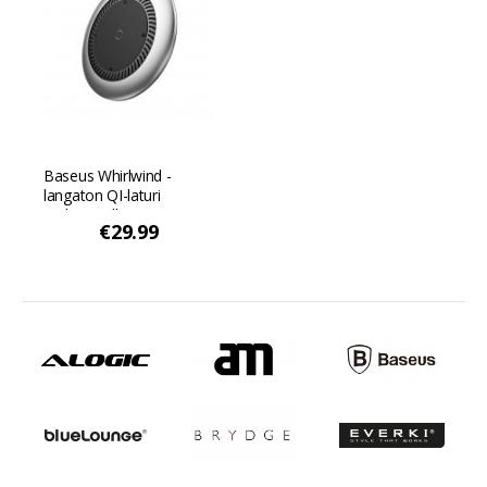
Baseus Whirlwind -
langaton QI-laturi
tuulettimella - Hopea
€29.99