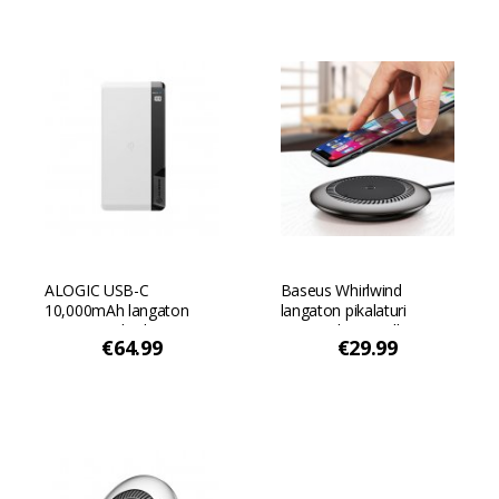
ALOGIC USB-C
Baseus Whirlwind
10,000mAh langaton
langaton pikalaturi
Power Bank Ultimate -
sisäänrakennetulla
€64.99
€29.99
Valkoinen
tuulettimella ja Qi-tuella
älypuhelimille - Musta