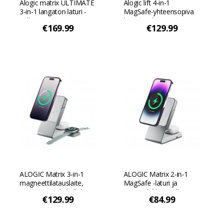
Alogic matrix ULTIMATE
Alogic lift 4-in-1
3-in-1 langaton laturi -
MagSafe-yhteensopiva
Valkoinen
langaton lataus
€169.99
€129.99
10,000mAh tehopankki -
Valkoinen
ALOGIC Matrix 3-in-1
ALOGIC Matrix 2-in-1
magneettilatauslaite,
MagSafe -laturi ja
jossa on Apple kellolaturi
pöytätelakka - Valkoinen
€129.99
€84.99
- Valkoinen