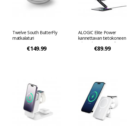
Twelve South ButterFly
ALOGIC Elite Power
matkalaturi
kannettavan tietokoneen
jalusta langattomalla
€149.99
€89.99
latauslaitteella - Musta