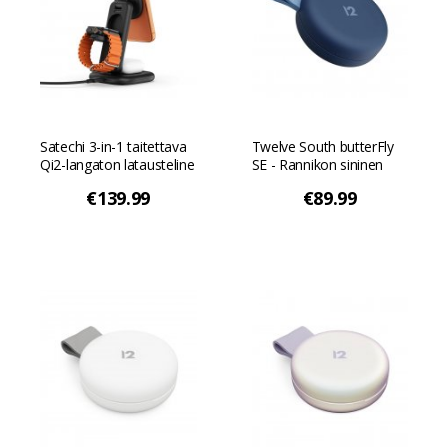
Satechi 3-in-1 taitettava
Twelve South butterFly
Qi2-langaton latausteline
SE - Rannikon sininen
- Musta
€139.99
€89.99