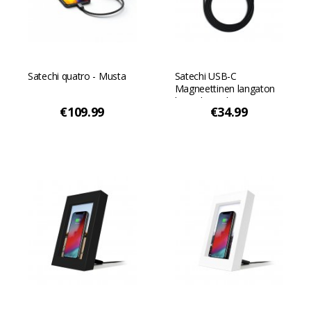
Satechi quatro - Musta
Satechi USB-C
Magneettinen langaton
latauskaapeli -
€109.99
€34.99
Avaruuden harmaa