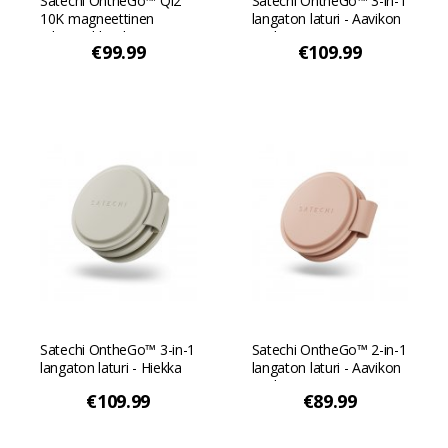
Satechi OntheGo™ Qi2
Satechi OntheGo™ 3-in-1
10K magneettinen
langaton laturi - Aavikon
tehopankki jalustan
vaaleanpunainen
€99.99
€109.99
kanssa - Aavikon
vaaleanpunainen
Satechi OntheGo™ 3-in-1
Satechi OntheGo™ 2-in-1
langaton laturi - Hiekka
langaton laturi - Aavikon
vaaleanpunainen
€109.99
€89.99