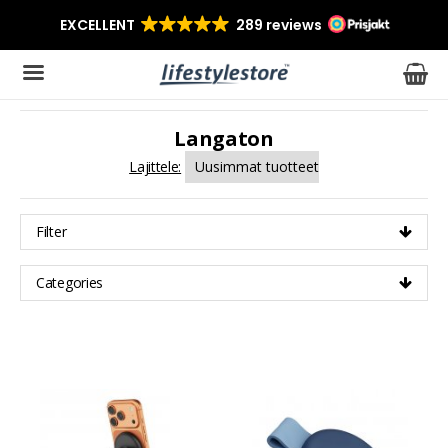
Langaton
Tuote on lisätty ostoskoriin
Lajittele:
Filter
Categories