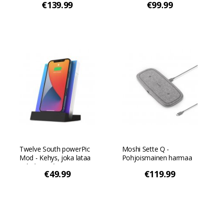
€139.99
€99.99
Twelve South powerPic
Moshi Sette Q -
Mod - Kehys, joka lataa
Pohjoismainen harmaa
puhelimesi langattomasti
€49.99
€119.99
- Musta