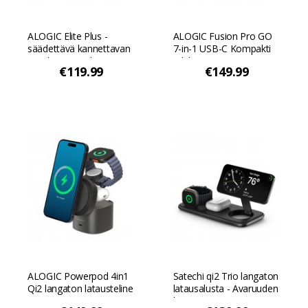
ALOGIC Elite Plus -
ALOGIC Fusion Pro GO
säädettävä kannettavan
7-in-1 USB-C Kompakti
tietokoneen teline -
telakointiasema ALOGIC
€119.99
€149.99
Hopea
Fusion Pro GO 7-in-1
Kompakti
telakointiasema -
Valkoinen
ALOGIC Powerpod 4in1
Satechi qi2 Trio langaton
Qi2 langaton latausteline
latausalusta - Avaruuden
- Musta
harmaa