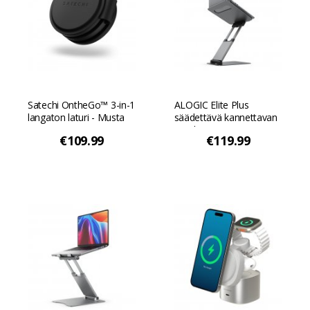
Satechi OntheGo™ 3-in-1
ALOGIC Elite Plus
langaton laturi - Musta
säädettävä kannettavan
tietokoneen
€109.99
€119.99
kannatinjärjestelmä -
Avaruuden harmaa