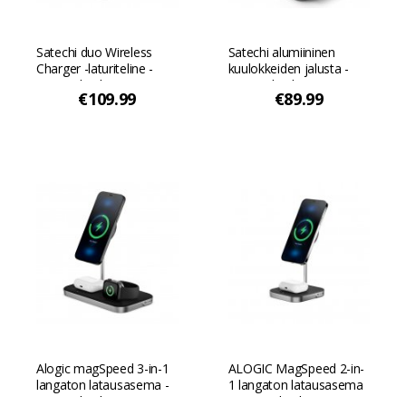
Satechi duo Wireless
Satechi alumiininen
Charger -laturiteline -
kuulokkeiden jalusta -
Avaruuden harmaa
Avaruuden harmaa
€109.99
€89.99
Alogic magSpeed 3-in-1
ALOGIC MagSpeed 2-in-
langaton latausasema -
1 langaton latausasema
Avaruuden harmaa
- Avaruuden harmaa