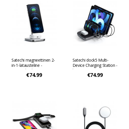
Satechi magneettinen 2-
Satechi dock5 Multi-
in-1-latausteline -
Device Charging Station -
Avaruuden harmaa
latausasema
€74.99
€74.99
langattomalla latauksella
- Avaruuden harmaa