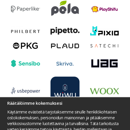
Räätälöimme kokemuksesi
Käytämme evästeitä tarjotaksemme sinulle henkilökohtaisen
ostokokemuksen, personoidun mainonnan ja pitääksemme
verkkosivustomme luotettavina ja turvallisina. Tätä tarkoitusta
varten keräämme tietoja käyttäjistä, heidän malleistaan ​​ja