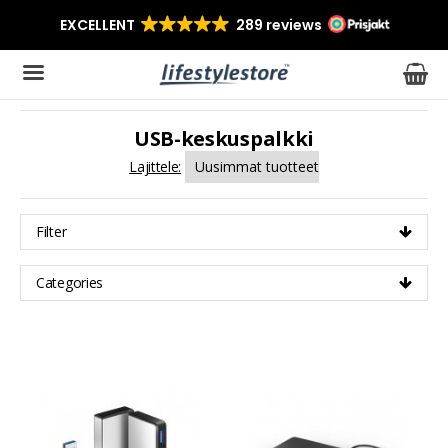
USB-keskuspalkki
Tuote on lisätty ostoskoriin
Lajittele:
Filter
Categories