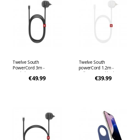
Twelve South
Twelve South
PowerCord 3m -
powerCord 1.2m -
Liuskekivi
Valkoinen/Hiekkadyyni
€49.99
€39.99