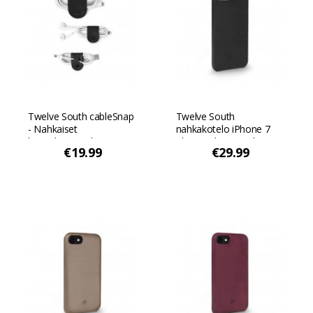
Twelve South cableSnap
Twelve South
- Nahkaiset
nahkakotelo iPhone 7
kaapelijärjestelmät -
Plus & iPhone 8 Plus -
€19.99
€29.99
Musta
puhelimille - Musta