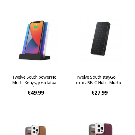
Twelve South powerPic
Twelve South stayGo
Mod - Kehys, joka lataa
mini USB-C Hub - Musta
puhelimesi langattomasti
€49.99
€27.99
- Musta