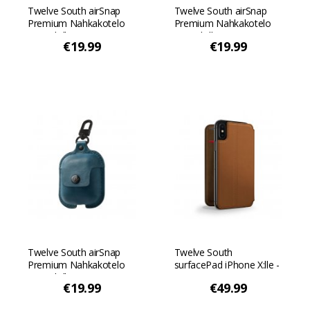
Twelve South airSnap
Twelve South airSnap
Premium Nahkakotelo
Premium Nahkakotelo
AirPodsille, jossa on
AirPodsille, jossa on
€19.99
€19.99
integroitu kääntyvä
integroitu kääntyvä
pidike - Cognac Cognac
pidike - Musta
Twelve South airSnap
Twelve South
Premium Nahkakotelo
surfacePad iPhone X:lle -
AirPodsille, jossa on
Cognac Cognac
€19.99
€49.99
integroitu kääntyvä
pidike - Sinivihreä