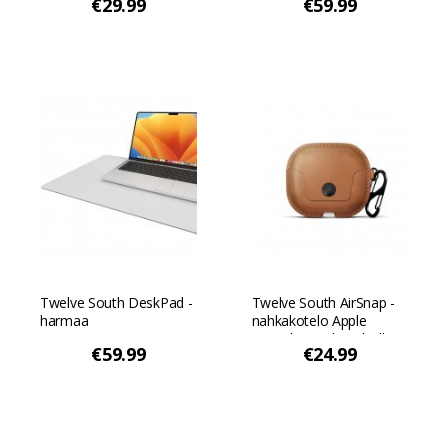
€29.99
€59.99
Twelve South DeskPad -
Twelve South AirSnap -
harmaa
nahkakotelo Apple
AirPods 3. sukupolvelle -
€59.99
€24.99
konjakki