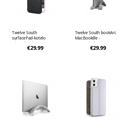
Twelve South
Twelve South bookArc
surfacePad-kotelo
MacBookille -
jalustalla iPhone
Avaruudenharmaa
€29.99
€29.99
7/8/SE(2) - Musta