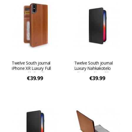
Twelve South journal
Twelve South journal
iPhone XR Luxury Full
Luxury Nahkakotelo
Grain Nahkakotelo,
iPhone XR lompakko ja
€39.99
€39.99
jossa on pudotussuoja
Hands-free-toiminto -
ja Hands-Free jalusta -
Musta
Cognac Cognac