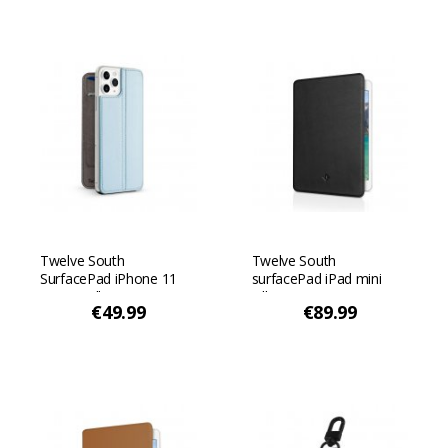
Twelve South
Twelve South
SurfacePad iPhone 11
surfacePad iPad mini
Pro Maxille - Sininen
5:lle - Musta
€49.99
€89.99