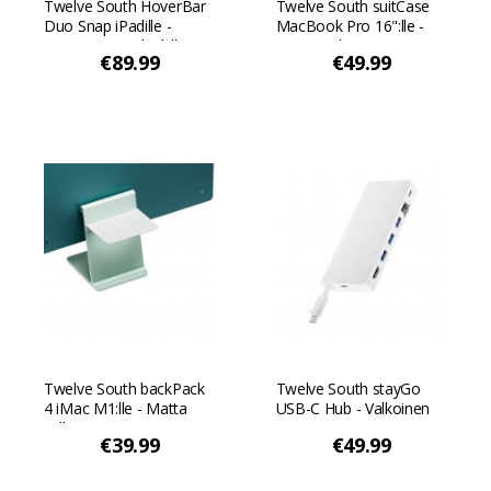
Twelve South HoverBar
Twelve South suitCase
Duo Snap iPadille -
MacBook Pro 16":lle -
joustava varsi kaikille
Tummanharmaa
€89.99
€49.99
iPadeille - Valkoinen
Twelve South backPack
Twelve South stayGo
4 iMac M1:lle - Matta
USB-C Hub - Valkoinen
valkoinen
€39.99
€49.99