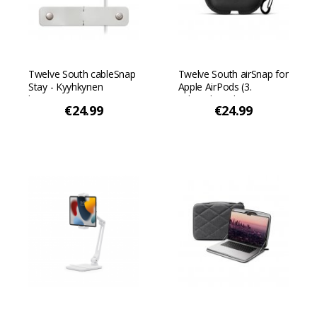
Twelve South cableSnap
Twelve South airSnap for
Stay - Kyyhkynen
Apple AirPods (3.
harmaa
sukupolvi) + langaton
€24.99
€24.99
latauskotelo - Musta