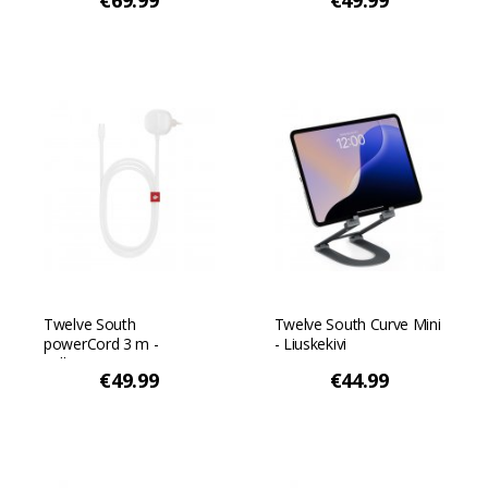
€69.99
€49.99
Twelve South
Twelve South Curve Mini
powerCord 3 m -
- Liuskekivi
Valkoinen/Dyyni
€49.99
€44.99