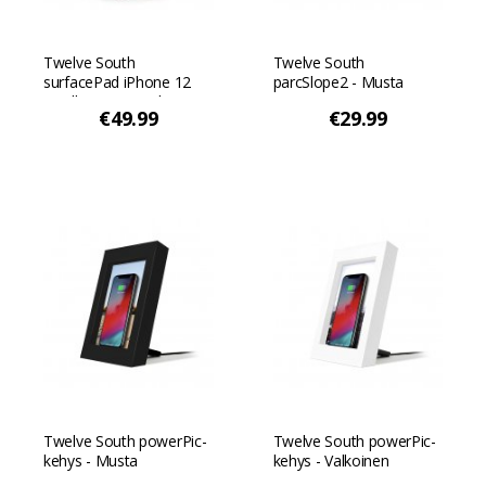
Twelve South
Twelve South
surfacePad iPhone 12
parcSlope2 - Musta
Minille - Erittäin ohut
€49.99
€29.99
MagSafe-
nahkalompakkosuojakotelo
iPhone 12 Mini -
puhelimeen - Luumu Lu
Twelve South powerPic-
Twelve South powerPic-
kehys - Musta
kehys - Valkoinen