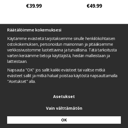
laturi maailmalle
€39.99
€49.99
Räätälöimme kokemuksesi
Käytämme evästeitä tarjotaksemme sinulle henkilökohtaisen
ostokokemuksen, personoidun mainonnan ja pitääksemme
verkkosivustomme luotettavina ja turvallisina. Tätä tarkoitusta
varten keräämme tietoja käyttäjistä, heidän malleistaan ​​ja
laitteistaan.
Napsauta "OK" jos sallit kaikki evästeet tai valitse mitkä
evästeet sallit ja mitkä haluat poistaa käytöstä napsauttamalla
"Asetukset" alla.
Twelve South
Twelve South iPad Air 2 -
surfacePad iPhone 6/6s
foliokotelo - Camel
Asetukset
Plus -puhelimelle -
Camel
€54.99
€39.99
Valkoinen
Vain välttämätön
OK