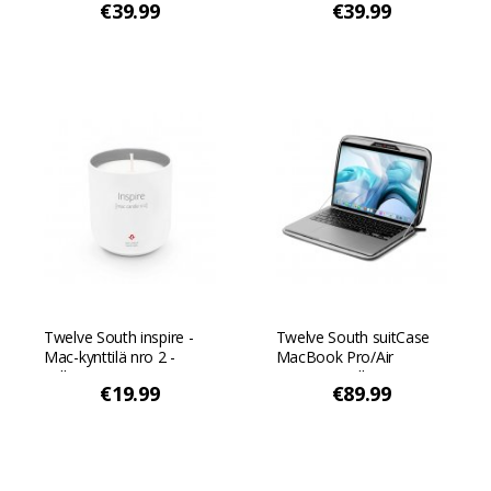
€39.99
€39.99
Twelve South inspire -
Twelve South suitCase
Mac-kynttilä nro 2 -
MacBook Pro/Air
Valkoinen
15"/16" -malliin - Harmaa
€19.99
€89.99