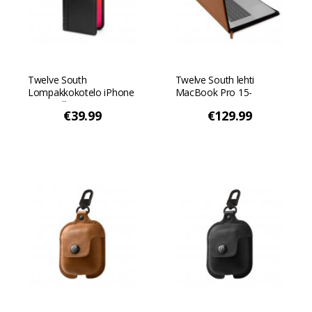
Twelve South
Twelve South lehti
Lompakkokotelo iPhone
MacBook Pro 15-
XS Maxille - Musta
tuumaiseen USB-C
€39.99
€129.99
2020:een - Konjakki