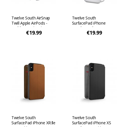
Twelve South AirSnap
Twelve South
Twill Apple AirPods -
SurfacePad iPhone
mallille - Vaaleanharmaa
6/6s:lle - Valkoinen
€19.99
€19.99
Twelve South
Twelve South
SurfacePad iPhone XR:lle
SurfacePad iPhone XS
- Konjakki
Maxille - Konjakki