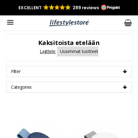
Kaksitoista etelään
Tuote on lisätty ostoskoriin
Lajittele:
Filter
Categories