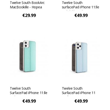
Twelve South BookArc
Twelve South
MacBookille - Hopea
surfacePad iPhone 11:lle
- Ohdakkeen harmaa
€29.99
€49.99
Twelve South
Twelve South
SurfacePad iPhone 11:lle
SurfacePad iPhone 11
- Vihreä
Prolle - Sininen
€49.99
€49.99