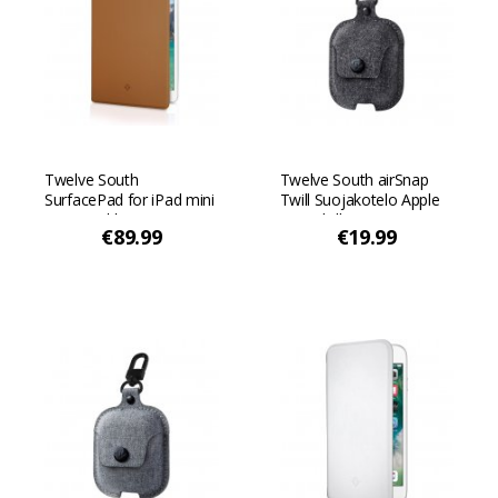
Twelve South
Twelve South airSnap
SurfacePad for iPad mini
Twill Suojakotelo Apple
5 - Konjakki
AirPodsille, jossa on
€89.99
€19.99
integroitu klipsi - Savu
tummanharmaa