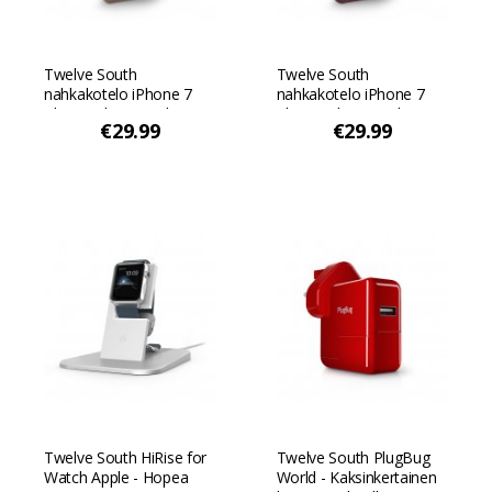
Twelve South
Twelve South
nahkakotelo iPhone 7
nahkakotelo iPhone 7
Plus & iPhone 8 Plus -
Plus & iPhone 8 Plus -
€29.99
€29.99
puhelimille - Lämmin
puhelimille - Marsala
taupe
Marsala
Twelve South HiRise for
Twelve South PlugBug
Watch Apple - Hopea
World - Kaksinkertainen