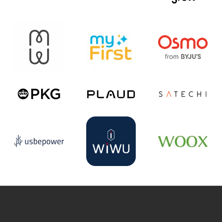
ouTube
Pinterest
Instagram
Palkintojen metsä