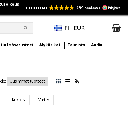
utusoikeus
FI
EUR
tin lisävarusteet
Älykäs koti
Toimisto
Audio
ele:
Koko
Väri