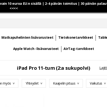
 vain 10 euroa EU:n sisällä | 2-4 päivän toimitus | 30 päivän pala
<<<<
Matkapuhelinten lisävarusteet
Tietokonetarvikkeet
Table
Apple Watch -lisävarusteet
AirTag-tarvikkeet
iPad Pro 11-tum (2:a sukupolvi)
Lajitt
ee myös
Yhteydet
Kaapelin pituus
Vaikutus