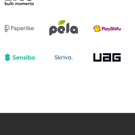
stys
Tietosuojakäytäntö
Kilpailuolosuhteet