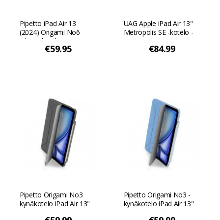
Pipetto iPad Air 13
UAG Apple iPad Air 13"
(2024) Origami No6
Metropolis SE -kotelo -
jalusta kotelo -
Musta
€59.95
€84.99
Tummansininen
Pipetto Origami No3
Pipetto Origami No3 -
kynäkotelo iPad Air 13"
kynäkotelo iPad Air 13"
(M4/M3/M2) - Harmaa
(M4/M3/M2):lle -