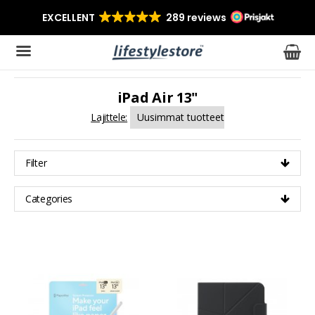
iPad Air 13"
Tuote on lisätty ostoskoriin
Lajittele:
Filter
Categories