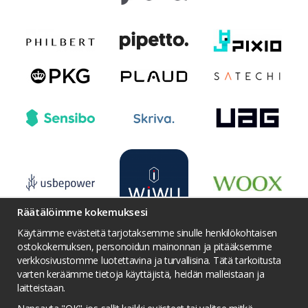
Räätälöimme kokemuksesi
Käytämme evästeitä tarjotaksemme sinulle henkilökohtaisen
ostokokemuksen, personoidun mainonnan ja pitääksemme
verkkosivustomme luotettavina ja turvallisina. Tätä tarkoitusta
varten keräämme tietoja käyttäjistä, heidän malleistaan ​​ja
Ehdot
Yhteydenotto
Facebook
laitteistaan.
Twitter
YouTube
Pinterest
Instagram