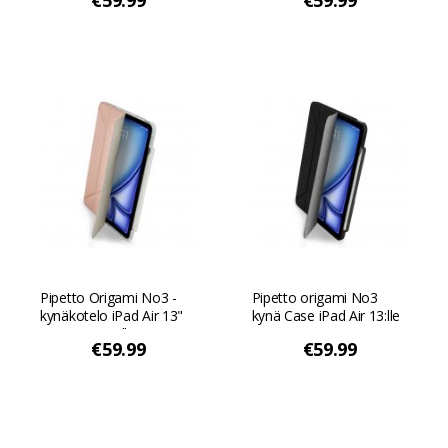
€59.99
€59.99
Vaaleansininen
Pipetto Origami No3 -
Pipetto origami No3
kynäkotelo iPad Air 13"
kynä Case iPad Air 13:lle
(M4/M3/M2):lle -
- Musta
€59.99
€59.99
Metallinen
vaaleanpunainen