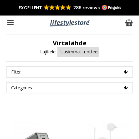
Virtalähde
Tuote on lisätty ostoskoriin
Lajittele:
Filter
Categories