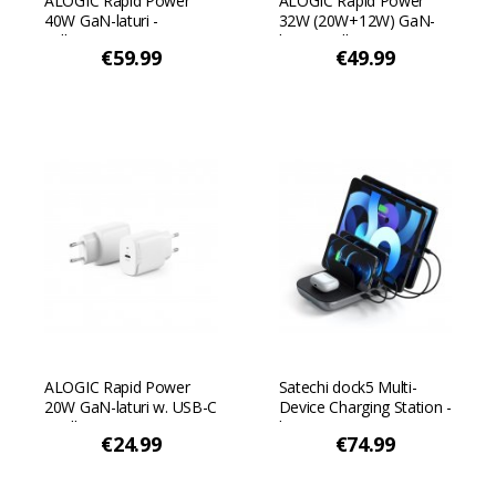
ALOGIC Rapid Power
ALOGIC Rapid Power
40W GaN-laturi -
32W (20W+12W) GaN-
Valkoinen
laturi - Valkoinen
€59.99
€49.99
ALOGIC Rapid Power
Satechi dock5 Multi-
20W GaN-laturi w. USB-C
Device Charging Station -
- Valkoinen
latausasema
€24.99
€74.99
langattomalla latauksella
- Avaruuden harmaa