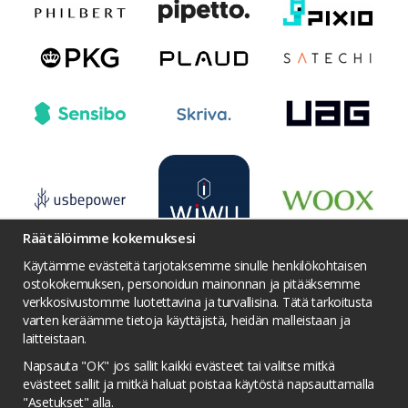
Räätälöimme kokemuksesi
Käytämme evästeitä tarjotaksemme sinulle henkilökohtaisen
ostokokemuksen, personoidun mainonnan ja pitääksemme
verkkosivustomme luotettavina ja turvallisina. Tätä tarkoitusta
varten keräämme tietoja käyttäjistä, heidän malleistaan ​​ja
Ehdot
Yhteydenotto
Facebook
laitteistaan.
Twitter
YouTube
Pinterest
Instagram
Napsauta "OK" jos sallit kaikki evästeet tai valitse mitkä
Palkintojen metsästys
Tietosuojakäytäntö
evästeet sallit ja mitkä haluat poistaa käytöstä napsauttamalla
"Asetukset" alla.
Kilpailuolosuhteet
Evästeasetukset