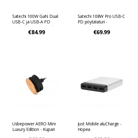
Satechi 100W GaN Dual
Satechi 108W Pro USB-C
USB-C ja USB-A PD
PD pöytälaturi -
matkalaturi - Avaruuden
Avaruuden harmaa
€84.99
€69.99
harmaa
Usbepower AERO Mini
Just Mobile aluCharge -
Luxury Edition - Kupari
Hopea