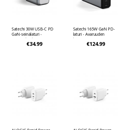
Satechi 30W USB-C PD
Satechi 165W GaN PD-
GaN-seinälaturi -
laturi - Avaruuden
Avaruuden harmaa
harmaa
€34.99
€124.99