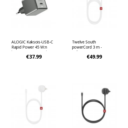
ALOGIC Kaksois-USB-C
Twelve South
Rapid Power 45 W:n
powerCord 3 m -
kuutiomainen GaN-laturi
Valkoinen/Dyyni
€37.99
€49.99
- Avaruuden harmaa