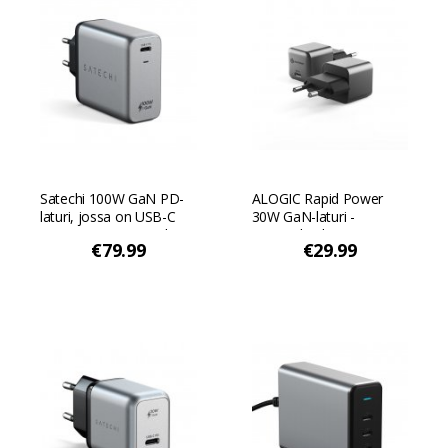
Satechi 100W GaN PD-
ALOGIC Rapid Power
laturi, jossa on USB-C
30W GaN-laturi -
pistorasiat - Avaruuden
Avaruuden harmaa
€79.99
€29.99
harmaa