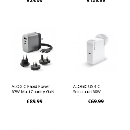
€24.99
€129.99
Avaruuden harmaa
ALOGIC Rapid Power
ALOGIC USB-C
67W Multi Country GaN -
Seinälaturi 60W -
laturi (monikäyttöinen) -
Valkoinen
€89.99
€69.99
Avaruuden harmaa