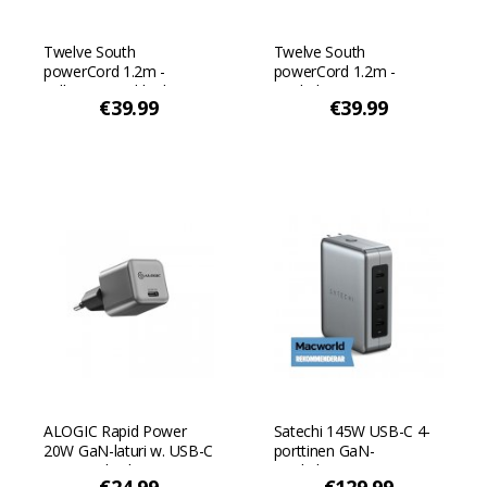
Twelve South
Twelve South
powerCord 1.2m -
powerCord 1.2m -
Valkoinen/Hiekkadyyni
Liuskekivi
€39.99
€39.99
ALOGIC Rapid Power
Satechi 145W USB-C 4-
20W GaN-laturi w. USB-C
porttinen GaN-
- Avaruuden harmaa
matkalaturi (4 porttia) -