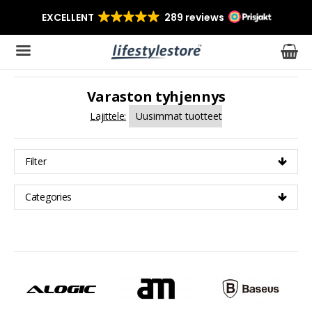
Varaston tyhjennys
Tuote on lisätty ostoskoriin
Lajittele:
Filter
Categories