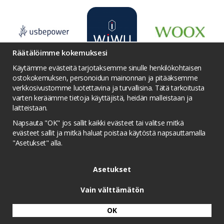
Räätälöimme kokemuksesi
Käytämme evästeitä tarjotaksemme sinulle henkilökohtaisen
ostokokemuksen, personoidun mainonnan ja pitääksemme
verkkosivustomme luotettavina ja turvallisina. Tätä tarkoitusta
varten keräämme tietoja käyttäjistä, heidän malleistaan ​​ja
Ehdot
Yhteydenotto
Facebook
laitteistaan.
Twitter
YouTube
Pinterest
Instagram
Napsauta "OK" jos sallit kaikki evästeet tai valitse mitkä
Palkintojen metsästys
Tietosuojakäytäntö
evästeet sallit ja mitkä haluat poistaa käytöstä napsauttamalla
"Asetukset" alla.
Kilpailuolosuhteet
Evästeasetukset
Asetukset
Vain välttämätön
OK