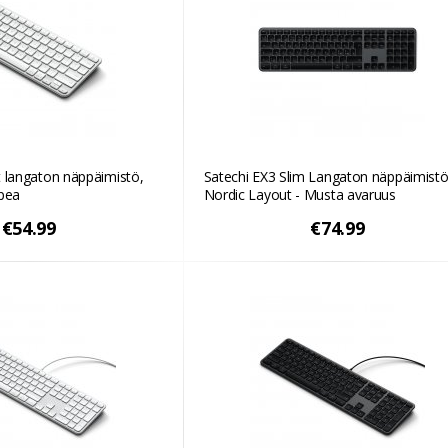
 langaton näppäimistö,
Satechi EX3 Slim Langaton näppäimist
opea
Nordic Layout - Musta avaruus
€54.99
€74.99