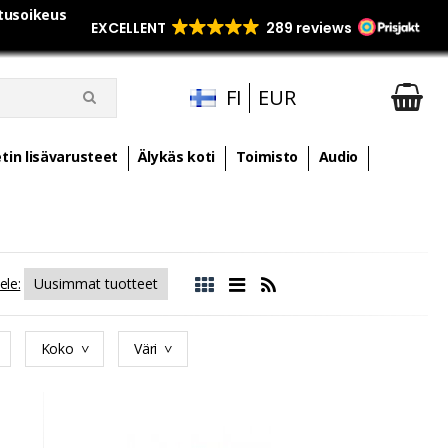
utusoikeus
FI
EUR
tin lisävarusteet
Älykäs koti
Toimisto
Audio
ele:
Koko
Väri