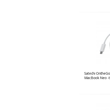
Satechi OntheGo™
MacBook Neo -ti