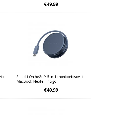
€49.99
itin
Satechi OntheGo™ 5-in-1-moniporttisovitin
MacBook Neolle - Indigo
€49.99