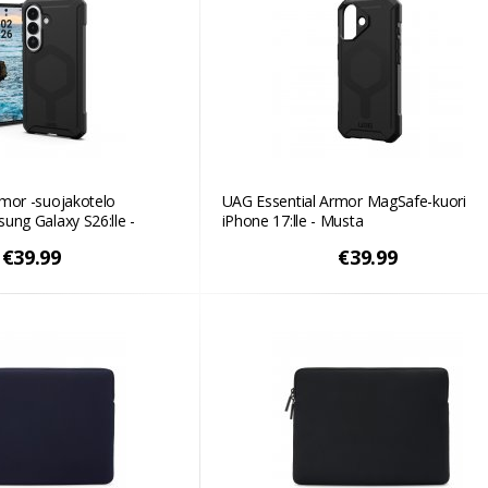
rmor -suojakotelo
UAG Essential Armor MagSafe-kuori
ung Galaxy S26:lle -
iPhone 17:lle - Musta
€39.99
€39.99