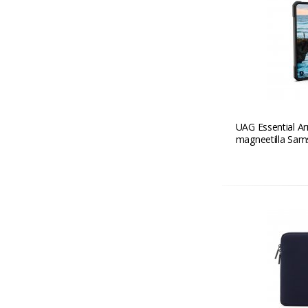
UAG Essential A
magneetilla Sams
Musta