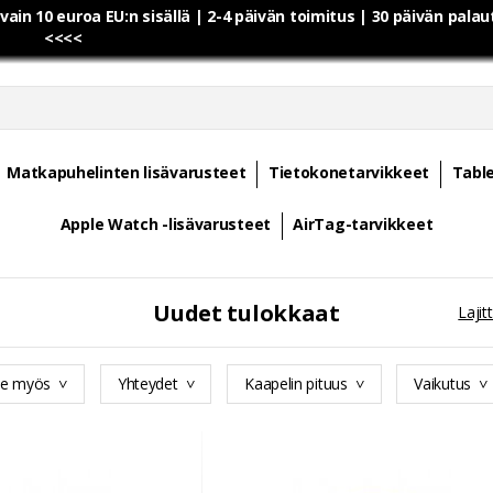
 vain 10 euroa EU:n sisällä | 2-4 päivän toimitus | 30 päivän pala
<<<<
Matkapuhelinten lisävarusteet
Tietokonetarvikkeet
Table
Apple Watch -lisävarusteet
AirTag-tarvikkeet
Uudet tulokkaat
Lajitt
ee myös
Yhteydet
Kaapelin pituus
Vaikutus