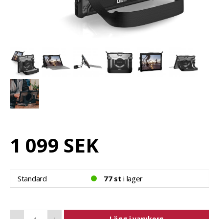
1 099 SEK
Standard
77 st
i lager
Lägg i varukorg