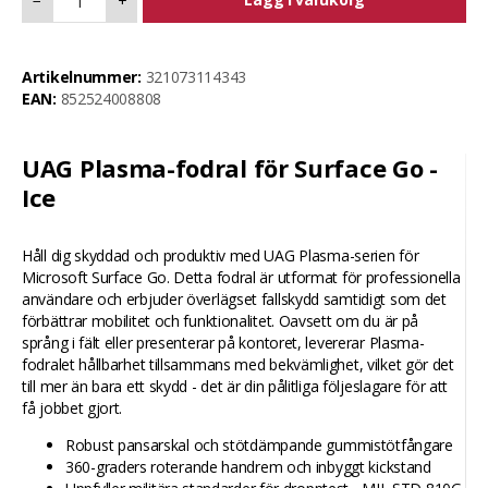
−
+
Artikelnummer:
321073114343
EAN:
852524008808
UAG Plasma-fodral för Surface Go -
Ice
Håll dig skyddad och produktiv med UAG Plasma-serien för
Microsoft Surface Go. Detta fodral är utformat för professionella
användare och erbjuder överlägset fallskydd samtidigt som det
förbättrar mobilitet och funktionalitet. Oavsett om du är på
språng i fält eller presenterar på kontoret, levererar Plasma-
fodralet hållbarhet tillsammans med bekvämlighet, vilket gör det
till mer än bara ett skydd - det är din pålitliga följeslagare för att
få jobbet gjort.
Robust pansarskal och stötdämpande gummistötfångare
360-graders roterande handrem och inbyggt kickstand