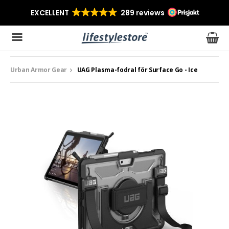
Urban Armor Gear
UAG Plasma-fodral för Surface Go - Ice
Produkten har blivit tillagd i varukorgen