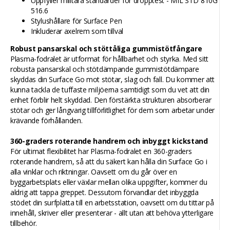
Uppfyller militära standarder för dropptest - MIL STD 810G
516.6
Stylushållare för Surface Pen
Inkluderar axelrem som tillval
Robust pansarskal och stöttåliga gummistötfångare
Plasma-fodralet är utformat för hållbarhet och styrka. Med sitt
robusta pansarskal och stötdämpande gummistötdämpare
skyddas din Surface Go mot stötar, slag och fall. Du kommer att
kunna tackla de tuffaste miljöerna samtidigt som du vet att din
enhet förblir helt skyddad. Den förstärkta strukturen absorberar
stötar och ger långvarig tillförlitlighet för dem som arbetar under
krävande förhållanden.
360-graders roterande handrem och inbyggt kickstand
För ultimat flexibilitet har Plasma-fodralet en 360-graders
roterande handrem, så att du säkert kan hålla din Surface Go i
alla vinklar och riktningar. Oavsett om du går över en
byggarbetsplats eller växlar mellan olika uppgifter, kommer du
aldrig att tappa greppet. Dessutom förvandlar det inbyggda
stödet din surfplatta till en arbetsstation, oavsett om du tittar på
innehåll, skriver eller presenterar - allt utan att behöva ytterligare
tillbehör.