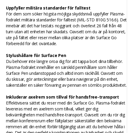
Uppfyller militära standarder för falltest
För dem som söker högsta möjliga skyddsnivå uppfyller Plasma-
fodralet militära standarder för falltest (MIL-STD 810G 516.6). Det
innebär att det har testats noggrant och överlevt 26 fall från 48
tum utan att enheten har skadats. Oavsett om du är på kontoret,
ute på fältet eller reser mellan olika platser är din Surface Go
förberedd för det oväntade.
Stylushållare för Surface Pen
Du behöver inte längre oroa dig för att tappa bort dina tillbehör.
Plasma-fodralet innehåller en särskild pennhållare som håller
Surface Pen undanstoppad och alltid inom räckhåll. Oavsett om
du skissar, gör anteckningar eller bara navigerar på din enhet,
säkerställer en säker förvaring av pennan en sömlös produktivitet.
Inkluderar axelrem som tillval för handsfree-transport
Effektivisera sättet du reser med din Surface Go. Plasma-fodralet
levereras med en axelrem som tillval, vilket ger dig
bekvämligheten med handsfree-transport. Oavsett om du rör dig
mellan konferensrum eller fältplatser säkerställer den bekväma
remmen att din enhet förblir tillgänglig utan att du behöver hålla i
den. Det är den perfekta kombinationen av bärbarhet och skydd.