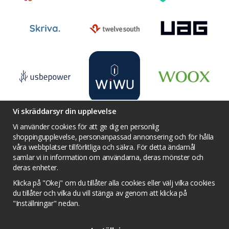
Vi skräddarsyr din upplevelse
Vi använder cookies för att ge dig en personlig
shoppingupplevelse, personanpassad annonsering och för hålla
våra webbplatser tillförlitliga och säkra. För detta ändamål
Villkor
Kontakta oss
Facebook
samlar vi in information om användarna, deras mönster och
Twitter
YouTube
Pinterest
Instagram
deras enheter.
Prisjakt
Integritets sekretesspolicy
Klicka på "Okej" om du tillåter alla cookies eller välj vilka cookies
Tävlingsvillkor
Om cookies
du tillåter och vilka du vill stänga av genom att klicka på
"Inställningar" nedan.
Cookie inställningar