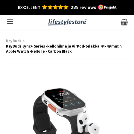
KeyBudz
Tuote on lisätty ostoskoriin
KeyBudz Sync+ Series -kellohihna ja AirPod-telakka 44–49 mm:n
Apple Watch -kellolle - Carbon Black