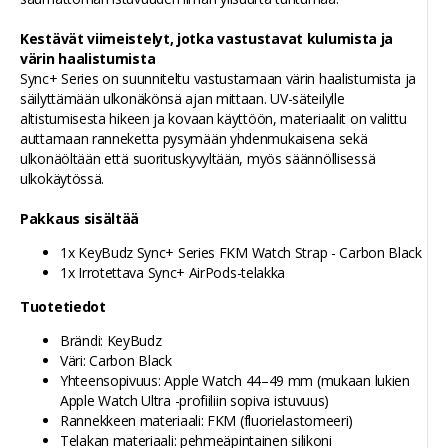
Kestävät viimeistelyt, jotka vastustavat kulumista ja
värin haalistumista
Sync+ Series on suunniteltu vastustamaan värin haalistumista ja
säilyttämään ulkonäkönsä ajan mittaan. UV-säteilylle
altistumisesta hikeen ja kovaan käyttöön, materiaalit on valittu
auttamaan ranneketta pysymään yhdenmukaisena sekä
ulkonäöltään että suorituskyvyltään, myös säännöllisessä
ulkokäytössä.
Pakkaus sisältää
1x KeyBudz Sync+ Series FKM Watch Strap - Carbon Black
1x Irrotettava Sync+ AirPods-telakka
Tuotetiedot
Brändi: KeyBudz
Väri: Carbon Black
Yhteensopivuus: Apple Watch 44–49 mm (mukaan lukien
Apple Watch Ultra -profiiliin sopiva istuvuus)
Rannekkeen materiaali: FKM (fluorielastomeeri)
Telakan materiaali: pehmeäpintainen silikoni