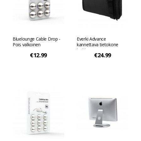
Bluelounge Cable Drop -
Everki Advance
Pois valkoinen
kannettava tietokone
laukku - 11.6" - Musta
€12.99
€24.99