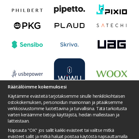
Räätälöimme kokemuksesi
Käytämme evästeitä tarjotaksemme sinulle henkilökohtaisen
ostokokemuksen, personoidun mainonnan ja pitääksemme
verkkosivustomme luotettavina ja turvallisina. Tätä tarkoitusta
varten keräämme tietoja käyttäjistä, heidän malleistaan ​​ja
Ehdot
Yhteydenotto
Facebook
laitteistaan.
Twitter
YouTube
Pinterest
Instagram
Napsauta "OK" jos sallit kaikki evästeet tai valitse mitkä
Palkintojen metsästys
Tietosuojakäytäntö
evästeet sallit ja mitkä haluat poistaa käytöstä napsauttamalla