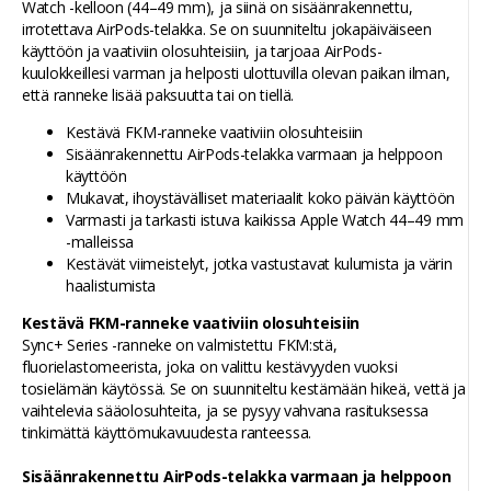
Watch -kelloon (44–49 mm), ja siinä on sisäänrakennettu,
irrotettava AirPods-telakka. Se on suunniteltu jokapäiväiseen
käyttöön ja vaativiin olosuhteisiin, ja tarjoaa AirPods-
kuulokkeillesi varman ja helposti ulottuvilla olevan paikan ilman,
että ranneke lisää paksuutta tai on tiellä.
Kestävä FKM-ranneke vaativiin olosuhteisiin
Sisäänrakennettu AirPods-telakka varmaan ja helppoon
käyttöön
Mukavat, ihoystävälliset materiaalit koko päivän käyttöön
Varmasti ja tarkasti istuva kaikissa Apple Watch 44–49 mm
-malleissa
Kestävät viimeistelyt, jotka vastustavat kulumista ja värin
haalistumista
Kestävä FKM-ranneke vaativiin olosuhteisiin
Sync+ Series -ranneke on valmistettu FKM:stä,
fluorielastomeerista, joka on valittu kestävyyden vuoksi
tosielämän käytössä. Se on suunniteltu kestämään hikeä, vettä ja
vaihtelevia sääolosuhteita, ja se pysyy vahvana rasituksessa
tinkimättä käyttömukavuudesta ranteessa.
Sisäänrakennettu AirPods-telakka varmaan ja helppoon