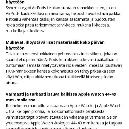
käyttöön
Sync+ integroi AirPods-telakan suoraan rannekkeeseen, joten
AirPods-kuulokkeillasi on aina sama, helposti tavoitettava paikka.
Ratkaisu vähentää taskujen kanssa säätämistä ja pudotusten
riskiä sekä pitää tärkeimmät tarvikkeesi mukana liikkeessä,
matkoilla ja ulkoillessa.
Mukavat, ihoystävälliset materiaalit koko päivän
käyttöön
Telakassa on ensiluokkainen pehmeäpintainen silikoni, joka on
suunniteltu pitämään AirPods-kuulokkeet tukevasti paikallaan ja
tuntumaan samalla miellyttävältä ihoa vasten. Yhdessä joustavan
FKM-rannekkeen kanssa kokonaisuus on tehty pitkäaikaiseen
käyttöön, olitpa aktiivinen ulkona tai liikkeellä kiireisen päivän
aikana.
Varmasti ja tarkasti istuva kaikissa Apple Watch 44–49
mm -malleissa
Ranneke on muotoiltu vastaamaan Apple Watch- ja Apple Watch
Ultra -kellojen profiilia, ja ruostumattomasta teräksestä
valmistetut tapit pitävät istuvuuden vakaana ja varmana. Se on
yhteensopiva Apple Watch -kokojen 44–49 mm kanssa ja tarjoaa
saumattoman istuvuuden ilman ylisuurta tuntumaa.