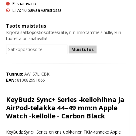
Ei saatavana
ETA: 10 päivää varastossa
Tuote muistutus
Kirjoita sähköpostiosoitteesi alle, niin ilmoitamme sinulle, kun
tuotetta on saatavilla!
Muistutus
Tunnus:
AW_S7L_CBK
EAN:
810082991666
KeyBudz Sync+ Series -kellohihna ja
AirPod-telakka 44–49 mm:n Apple
Watch -kellolle - Carbon Black
KeyBudz Sync+ Series on ensiluokkainen FKM-ranneke Apple