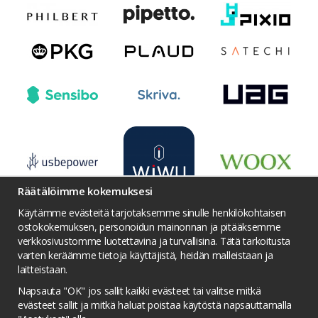
Räätälöimme kokemuksesi
Käytämme evästeitä tarjotaksemme sinulle henkilökohtaisen
ostokokemuksen, personoidun mainonnan ja pitääksemme
verkkosivustomme luotettavina ja turvallisina. Tätä tarkoitusta
varten keräämme tietoja käyttäjistä, heidän malleistaan ​​ja
Ehdot
Yhteydenotto
Facebook
laitteistaan.
Twitter
YouTube
Pinterest
Instagram
Napsauta "OK" jos sallit kaikki evästeet tai valitse mitkä
Palkintojen metsästys
Tietosuojakäytäntö
evästeet sallit ja mitkä haluat poistaa käytöstä napsauttamalla