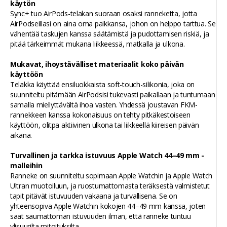
käytön
Sync+ tuo AirPods-telakan suoraan osaksi ranneketta, jotta
AirPodseillasi on aina oma paikkansa, johon on helppo tarttua. Se
vähentää taskujen kanssa säätämistä ja pudottamisen riskiä, ja
pitää tärkeimmät mukana liikkeessä, matkalla ja ulkona.
Mukavat, ihoystävälliset materiaalit koko päivän
käyttöön
Telakka käyttää ensiluokkaista soft-touch-silikonia, joka on
suunniteltu pitämään AirPodsisi tukevasti paikallaan ja tuntumaan
samalla miellyttävältä ihoa vasten. Yhdessä joustavan FKM-
rannekkeen kanssa kokonaisuus on tehty pitkäkestoiseen
käyttöön, olitpa aktiivinen ulkona tai liikkeellä kiireisen päivän
aikana.
Turvallinen ja tarkka istuvuus Apple Watch 44–49 mm -
malleihin
Ranneke on suunniteltu sopimaan Apple Watchin ja Apple Watch
Ultran muotoiluun, ja ruostumattomasta teräksestä valmistetut
tapit pitävät istuvuuden vakaana ja turvallisena. Se on
yhteensopiva Apple Watchin kokojen 44–49 mm kanssa, joten
saat saumattoman istuvuuden ilman, että ranneke tuntuu
ylisuurilta mitoituksilta.