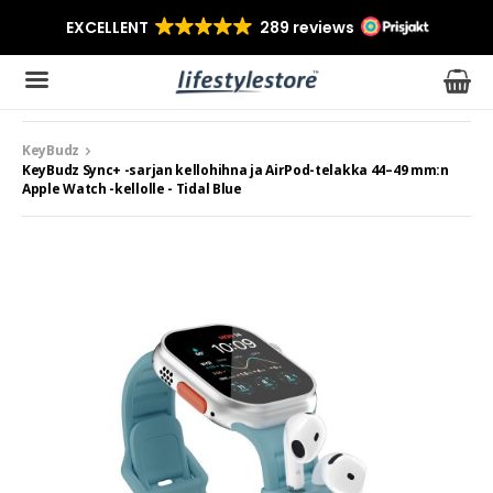
KeyBudz
Tuote on lisätty ostoskoriin
KeyBudz Sync+ -sarjan kellohihna ja AirPod-telakka 44–49 mm:n
Apple Watch -kellolle - Tidal Blue