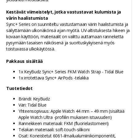
Kestävät viimeistelyt, jotka vastustavat kulumista ja
värin haalistumista
Sync+ Series on suunniteltu vastustamaan värin haalistumista ja
säilyttämään ulkonäkönsä ajan myötä. UV-altistuksesta hikeen ja
kovaan käyttöön, materiaalit on valittu auttamaan ranneketta
pysymään tasaisen näköisenä ja suorituskykyisenä myös
toistuvassa ulkokäytössä.
Pakkaus sisältää
1x KeyBudz Sync+ Series FKM Watch Strap - Tidal Blue
1x irrotettava Sync+ AirPods -telakka
Tuotetiedot
Brändi: KeyBudz
Väri: Tidal Blue
Yhteensopivuus: Apple Watch 44 mm – 49 mm (sisältää
Apple Watch Ultra -profiilin mukaisen istuvuuden)
Rannekkeen materiaali: FKM (fluorielastomeeri)
Telakan materiaali: soft-touch-silikoni
Osat: Koneistetut 6061-ilmailualumiinikomponentit,