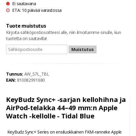
Ei saatavana
ETA: 10 päivää varastossa
Tuote muistutus
Kirjoita sähköpostiosoitteesi alle, niin ilmoitamme sinulle, kun
tuotetta on saatavilla!
Muistutus
Tunnus:
AW_S7L_TBL
EAN:
810082991680
KeyBudz Sync+ -sarjan kellohihna ja
AirPod-telakka 44–49 mm:n Apple
Watch -kellolle - Tidal Blue
KeyBudz Sync+ Series on ensiluokkainen FKM-ranneke Apple