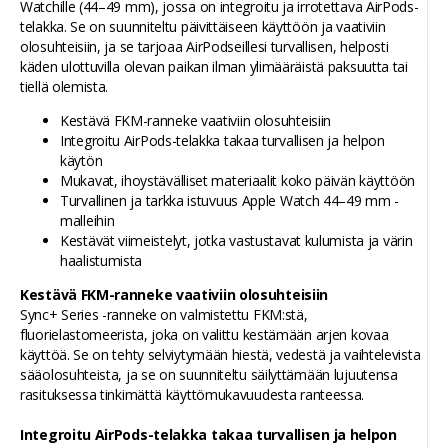
Watchille (44–49 mm), jossa on integroitu ja irrotettava AirPods-
telakka. Se on suunniteltu päivittäiseen käyttöön ja vaativiin
olosuhteisiin, ja se tarjoaa AirPodseillesi turvallisen, helposti
käden ulottuvilla olevan paikan ilman ylimääräistä paksuutta tai
tiellä olemista.
Kestävä FKM-ranneke vaativiin olosuhteisiin
Integroitu AirPods-telakka takaa turvallisen ja helpon
käytön
Mukavat, ihoystävälliset materiaalit koko päivän käyttöön
Turvallinen ja tarkka istuvuus Apple Watch 44–49 mm -
malleihin
Kestävät viimeistelyt, jotka vastustavat kulumista ja värin
haalistumista
Kestävä FKM-ranneke vaativiin olosuhteisiin
Sync+ Series -ranneke on valmistettu FKM:stä,
fluorielastomeerista, joka on valittu kestämään arjen kovaa
käyttöä. Se on tehty selviytymään hiestä, vedestä ja vaihtelevista
sääolosuhteista, ja se on suunniteltu säilyttämään lujuutensa
rasituksessa tinkimättä käyttömukavuudesta ranteessa.
Integroitu AirPods-telakka takaa turvallisen ja helpon