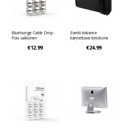
Bluelounge Cable Drop -
Everki Advance
Pois valkoinen
kannettava tietokone
laukku - 11.6" - Musta
€12.99
€24.99