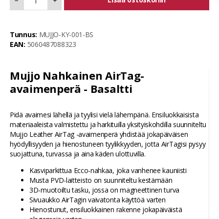
−
+
Tunnus:
MUJJO-KY-001-BS
EAN:
5060487088323
Mujjo Nahkainen AirTag-
avaimenperä - Basaltti
Pidä avaimesi lähellä ja tyylisi vielä lähempänä. Ensiluokkaisista
materiaaleista valmistettu ja harkituilla yksityiskohdilla suunniteltu
Mujjo Leather AirTag -avaimenperä yhdistää jokapäiväisen
hyödyllisyyden ja hienostuneen tyylikkyyden, jotta AirTagisi pysyy
suojattuna, turvassa ja aina käden ulottuvilla.
Kasviparkittua Ecco-nahkaa, joka vanhenee kauniisti
Musta PVD-laitteisto on suunniteltu kestämään
3D-muotoiltu tasku, jossa on magneettinen turva
Sivuaukko AirTagin vaivatonta käyttöä varten
Hienostunut, ensiluokkainen rakenne jokapäiväistä