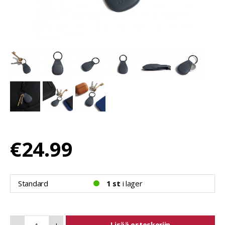
€24.99
Standard
1 st
i lager
Lisää ostoskoriin