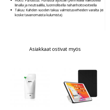
Hoito: Puhdistus: Puhdista ajoittain pehmeällä valkoisella
liinalla ja neutraalilla, luonnollisella nahanhoitovoiteella
Takuu: Kahden vuoden takuu valmistusvirheiden varalta (ei
koske tavanomaista kulumista)
Asiakkaat ostivat myös