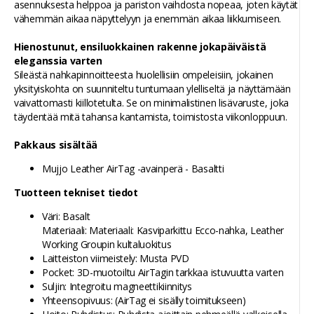
asennuksesta helppoa ja pariston vaihdosta nopeaa, joten käytät
vähemmän aikaa näpyttelyyn ja enemmän aikaa liikkumiseen.
Hienostunut, ensiluokkainen rakenne jokapäiväistä
eleganssia varten
Sileästä nahkapinnoitteesta huolellisiin ompeleisiin, jokainen
yksityiskohta on suunniteltu tuntumaan ylelliseltä ja näyttämään
vaivattomasti kiillotetulta. Se on minimalistinen lisävaruste, joka
täydentää mitä tahansa kantamista, toimistosta viikonloppuun.
Pakkaus sisältää
Mujjo Leather AirTag -avainperä - Basaltti
Tuotteen tekniset tiedot
Väri: Basalt
Materiaali: Materiaali: Kasviparkittu Ecco-nahka, Leather
Working Groupin kultaluokitus
Laitteiston viimeistely: Musta PVD
Pocket: 3D-muotoiltu AirTagin tarkkaa istuvuutta varten
Suljin: Integroitu magneettikiinnitys
Yhteensopivuus: (AirTag ei sisälly toimitukseen)