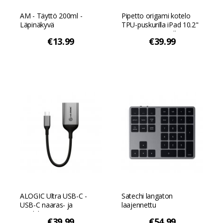
AM - Täyttö 200ml -
Pipetto origami kotelo
Läpinäkyvä
TPU-puskurilla iPad 10.2"
2019/2020/2021:lle -
€13.99
€39.99
Musta
ALOGIC Ultra USB-C -
Satechi langaton
USB-C naaras- ja
laajennettu
äänilähtösovitin -
numeronäppäimistö -
€39.99
€54.99
Avaruuden harmaa
Avaruuden harmaa