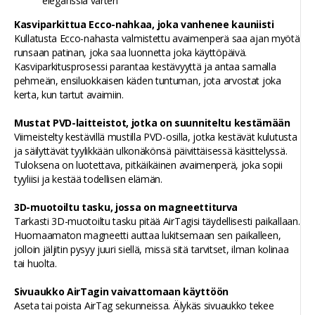
eleganssia varten
Kasviparkittua Ecco-nahkaa, joka vanhenee kauniisti
Kullatusta Ecco-nahasta valmistettu avaimenperä saa ajan myötä
runsaan patinan, joka saa luonnetta joka käyttöpäivä.
Kasviparkitusprosessi parantaa kestävyyttä ja antaa samalla
pehmeän, ensiluokkaisen käden tuntuman, jota arvostat joka
kerta, kun tartut avaimiin.
Mustat PVD-laitteistot, jotka on suunniteltu kestämään
Viimeistelty kestävillä mustilla PVD-osilla, jotka kestävät kulutusta
ja säilyttävät tyylikkään ulkonäkönsä päivittäisessä käsittelyssä.
Tuloksena on luotettava, pitkäikäinen avaimenperä, joka sopii
tyyliisi ja kestää todellisen elämän.
3D-muotoiltu tasku, jossa on magneettiturva
Tarkasti 3D-muotoiltu tasku pitää AirTagisi täydellisesti paikallaan.
Huomaamaton magneetti auttaa lukitsemaan sen paikalleen,
jolloin jäljitin pysyy juuri siellä, missä sitä tarvitset, ilman kolinaa
tai huolta.
Sivuaukko AirTagin vaivattomaan käyttöön
Aseta tai poista AirTag sekunneissa. Älykäs sivuaukko tekee