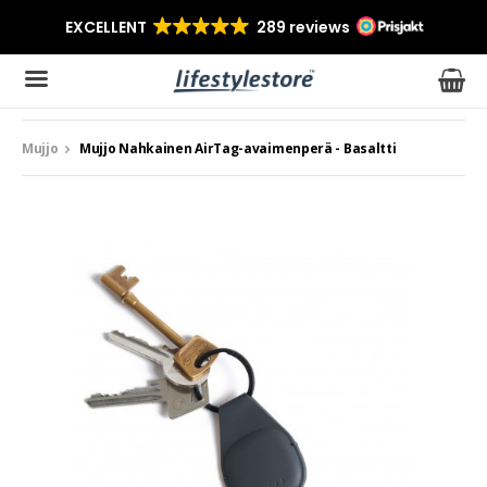
Mujjo
Mujjo Nahkainen AirTag-avaimenperä - Basaltti
Tuote on lisätty ostoskoriin