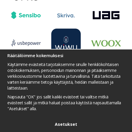
Räätälöimme kokemuksesi
Käytämme evästeitä tarjotaksemme sinulle henkilökohtaisen
ostokokemuksen, personoidun mainonnan ja pitääksemme
verkkosivustomme luotettavina ja turvallisina. Tätä tarkoitusta
varten keräämme tietoja käyttäjistä, heidän malleistaan ​​ja
Ehdot
Yhteydenotto
Facebook
laitteistaan.
Twitter
YouTube
Pinterest
Instagram
Napsauta "OK" jos sallit kaikki evästeet tai valitse mitkä
Palkintojen metsästys
Tietosuojakäytäntö
evästeet sallit ja mitkä haluat poistaa käytöstä napsauttamalla
"Asetukset" alla.
Kilpailuolosuhteet
Evästeasetukset
Asetukset